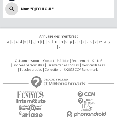
Nom "DJEGHLOUL"
Annuaire des membres :
a
b
c
d
e
f
g
h
i
j
k
l
m
n
o
p
q
r
s
t
u
v
w
x
y
z
Qui sommes nous
Contact
Publicité
Recrutement
Societé
Données personnelles
Paramétrer les cookies
Mentions légales
Tous les articles
Corrections
© 2022 CCM Benchmark