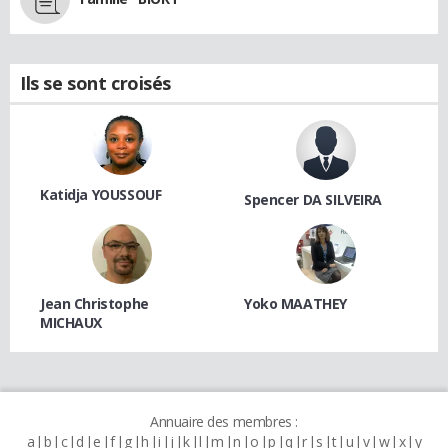
Ils se sont croisés
Katidja YOUSSOUF
Spencer DA SILVEIRA
Jean Christophe
Yoko MAATHEY
MICHAUX
Annuaire des membres :
a
b
c
d
e
f
g
h
i
j
k
l
m
n
o
p
q
r
s
t
u
v
w
x
y