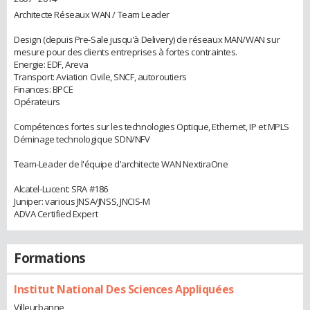
Architecte Réseaux WAN / Team Leader
Design (depuis Pre-Sale jusqu'à Delivery) de réseaux MAN/WAN sur
mesure pour des clients entreprises à fortes contraintes.
Energie: EDF, Areva
Transport: Aviation Civile, SNCF, autoroutiers
Finances: BPCE
Opérateurs
Compétences fortes sur les technologies Optique, Ethernet, IP et MPLS
Déminage technologique SDN/NFV
Team-Leader de l'équipe d'architecte WAN NextiraOne
Alcatel-Lucent: SRA #186
Juniper: various JNSA/JNSS, JNCIS-M
ADVA Certified Expert
Formations
Institut National Des Sciences Appliquées
Villeurbanne