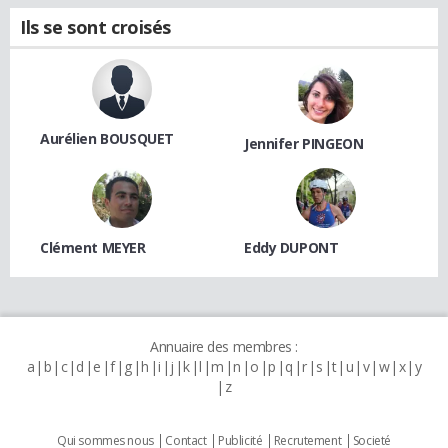
Ils se sont croisés
Aurélien BOUSQUET
Jennifer PINGEON
Clément MEYER
Eddy DUPONT
Annuaire des membres :
a
b
c
d
e
f
g
h
i
j
k
l
m
n
o
p
q
r
s
t
u
v
w
x
y
z
Qui sommes nous
Contact
Publicité
Recrutement
Societé