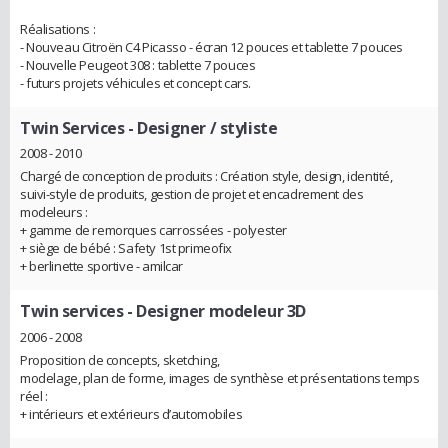
Réalisations :
- Nouveau Citroën C4 Picasso - écran 12 pouces et tablette 7 pouces
- Nouvelle Peugeot 308 : tablette 7 pouces
- futurs projets véhicules et concept cars.
Twin Services
- Designer / styliste
2008 - 2010
Chargé de conception de produits : Création style, design, identité,
suivi-style de produits, gestion de projet et encadrement des
modeleurs :
+ gamme de remorques carrossées - polyester
+ siège de bébé : Safety 1st primeofix
+ berlinette sportive - amilcar
Twin services
- Designer modeleur 3D
2006 - 2008
Proposition de concepts, sketching,
modelage, plan de forme, images de synthèse et présentations temps
réel :
+ intérieurs et extérieurs d’automobiles