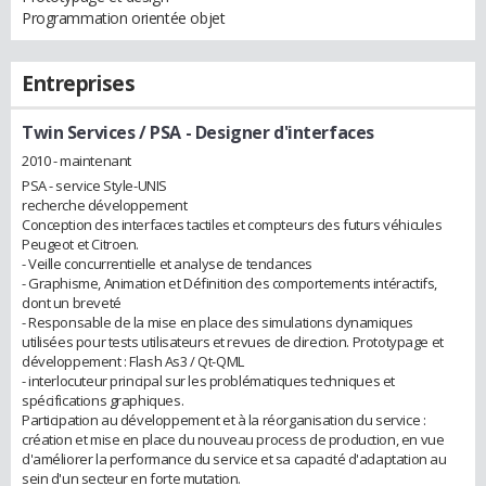
Programmation orientée objet
Entreprises
Twin Services / PSA
- Designer d'interfaces
2010 - maintenant
PSA - service Style-UNIS
recherche développement
Conception des interfaces tactiles et compteurs des futurs véhicules
Peugeot et Citroen.
- Veille concurrentielle et analyse de tendances
- Graphisme, Animation et Définition des comportements intéractifs,
dont un breveté
- Responsable de la mise en place des simulations dynamiques
utilisées pour tests utilisateurs et revues de direction. Prototypage et
développement : Flash As3 / Qt-QML
- interlocuteur principal sur les problématiques techniques et
spécifications graphiques.
Participation au développement et à la réorganisation du service :
création et mise en place du nouveau process de production, en vue
d'améliorer la performance du service et sa capacité d'adaptation au
sein d'un secteur en forte mutation.