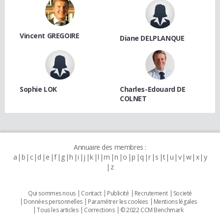
Vincent GREGOIRE
Diane DELPLANQUE
Sophie LOK
Charles-Edouard DE
COLNET
Annuaire des membres :
a
b
c
d
e
f
g
h
i
j
k
l
m
n
o
p
q
r
s
t
u
v
w
x
y
z
Qui sommes nous
Contact
Publicité
Recrutement
Societé
Données personnelles
Paramétrer les cookies
Mentions légales
Tous les articles
Corrections
© 2022 CCM Benchmark