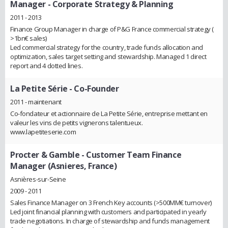
Manager - Corporate Strategy & Planning
2011 - 2013
Finance Group Manager in charge of P&G France commercial strategy (
>1bn€ sales)
Led commercial strategy for the country, trade funds allocation and
optimization, sales target setting and stewardship. Managed 1 direct
report and 4 dotted lines.
La Petite Série
- Co-Founder
2011 - maintenant
Co-fondateur et actionnaire de La Petite Série, entreprise mettant en
valeur les vins de petits vignerons talentueux.
www.lapetiteserie.com
Procter & Gamble
- Customer Team Finance
Manager (Asnieres, France)
Asnières-sur-Seine
2009 - 2011
Sales Finance Manager on 3 French Key accounts (>500MM€ turnover)
Led joint financial planning with customers and participated in yearly
trade negotiations. In charge of stewardship and funds management