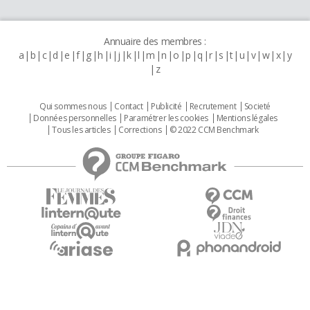
Annuaire des membres :
a
b
c
d
e
f
g
h
i
j
k
l
m
n
o
p
q
r
s
t
u
v
w
x
y
z
Qui sommes nous
Contact
Publicité
Recrutement
Societé
Données personnelles
Paramétrer les cookies
Mentions légales
Tous les articles
Corrections
© 2022 CCM Benchmark