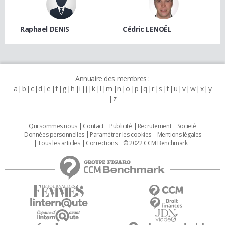
Raphael DENIS
Cédric LENOËL
Annuaire des membres :
a
b
c
d
e
f
g
h
i
j
k
l
m
n
o
p
q
r
s
t
u
v
w
x
y
z
Qui sommes nous
Contact
Publicité
Recrutement
Societé
Données personnelles
Paramétrer les cookies
Mentions légales
Tous les articles
Corrections
© 2022 CCM Benchmark