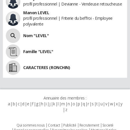
profil professionnel | Devianne - Vendeuse retoucheuse
Manon LEVEL
profil professionnel | Friterie du beffroi - Employee
polyvalente
Nom "LEVEL"
Famille "LEVEL"
CARACTERES (RONCHIN)
Annuaire des membres :
a
b
c
d
e
f
g
h
i
j
k
l
m
n
o
p
q
r
s
t
u
v
w
x
y
z
Qui sommes nous
Contact
Publicité
Recrutement
Societé