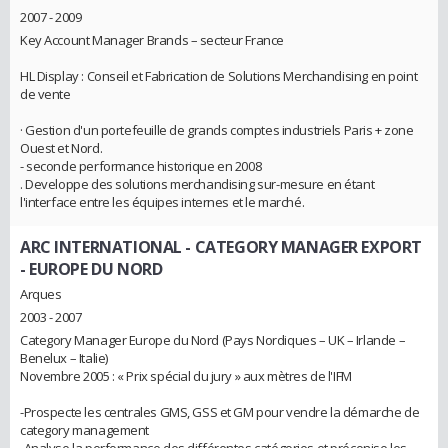
2007 - 2009
Key Account Manager Brands – secteur France
HL Display : Conseil et Fabrication de Solutions Merchandising en point
de vente
· Gestion d'un portefeuille de grands comptes industriels Paris + zone
Ouest et Nord.
- seconde performance historique en 2008
. Developpe des solutions merchandising sur-mesure en étant
l'interface entre les équipes internes et le marché.
ARC INTERNATIONAL
- CATEGORY MANAGER EXPORT
- EUROPE DU NORD
Arques
2003 - 2007
Category Manager Europe du Nord (Pays Nordiques – UK – Irlande –
Benelux – Italie)
Novembre 2005 : « Prix spécial du jury » aux mètres de l'IFM
-Prospecte les centrales GMS, GSS et GM pour vendre la démarche de
category management