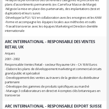
-Analyse la performance des différentes catégories et préconise les
plans d’assortiments permanents (ex :Carrefour Masse de Marge)
-Négocie la mise en place des partenariats, des implantations (test et
duplication) et leurs suivis
-Développe la PLV / ILV en collaboration avec les enseignes et les KAM
-Forme et accompagne les équipes locales aux méthodes et outils
-Travail transverse avec les équipes Marketing et Direction clientèle
internationale
ARC INTERNATIONAL
- RESPONSABLE DES VENTES
RETAIL UK
Arques
2001 - 2002
Responsable Ventes Retail – secteur Royaume-Uni – CA 16 M Euros
- Elabore les plans de développement marketing et commercial circuits
grand public et spécialisé
- Developpement des ventes au travers de la gestion du distributeur
partenaire
- Développe des gammes de produits spécifiques au marché
- Manage 3 collaborateurs en direct et 4 comptes clés britanniques en
transverse
ARC INTERNATIONAL
- RESPONSABLE EXPORT SUISSE