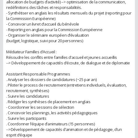
allocation de budgets d’activité) --> optimisation de la communication,
redéfinitions des tâches et responsabilités.
- Synthétiser en anglais les résultats mensuels du projet (reporting pour
la Commission Européenne)
- Concevoir un livret d’accueil du bénévole
- Reporting en anglais pour la Commission Européenne
- Organiser le séminaire européen d’évaluation
(budget, logistique, suivi pour 20 personnes)
Médiateur Familles d’Accueil :
Résoudre les conflits entre familles d’accueil et jeunes accueillis
--> Développement de capacités d’écoute, de dialogue et de diplomatie
Assistant Responsable Programmes
. Analyser les dossiers de candidatures (~25 par an)
. Piloter le process de recrutement (entretiens individuels, évaluation,
recrutement, synthèses)
. Suivre les candidatures
. Rédiger les synthèses de placement en anglais
- Coordonner les sessions de sélection
. Concevoir les plannings, les activités pédagogiques
. Suivre les participants
. Coordonner l’équipe d’animateurs (15 personnes)
-->Développement de capacités d’animation et de pédagogie, d’un
esprit d’équipe