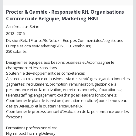
Procter & Gamble
- Responsable RH, Organisations
Commerciale Belgique, Marketing FBNL
Asnières-sur-Seine
2012 - 2015
Division Retail France/BeNeLux – Equipes Commerciales/Logistiques
Europe et locales/Marketing F/BNL + Luxembourg
250 salariés
Designer les équipes aux besoins business et Accompagner le
changement et les transitions
Soutenir le développement des compétences
Assurer la croissance du business via des stratégies organisationnelles
gagnantes (recrutement, promotion, rémunération, gestion de la
performance et de la motivation, entretiens annuels, séparations...;
talent&staffing; engagement, coaching des leaders fonctionnels)
Coordonner le plan de transiton (formation et culture) pour le nouveau
design BeNeLux et le cluster France/Benelux
Coordonner le process annuel d’évaluation de la performance pour les
fonctions
Formations professionnelles:
High Impact Training Delivery