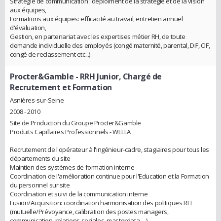
Stratégie de communication : déploiment de la stratégie et de la vision
aux équipes,
Formations aux équipes: efficacité au travail, entretien annuel
d'évaluation,
Gestion, en partenariat avec les expertises métier RH, de toute
demande individuelle des employés (congé maternité, parental, DIF, CIF,
congé de reclassement etc...)
Procter&Gamble
- RRH Junior, Chargé de
Recrutement et Formation
Asnières-sur-Seine
2008 - 2010
Site de Production du Groupe Procter&Gamble
Produits Capillaires Professionnels - WELLA
Recrutement de l'opérateur à l'ingénieur-cadre, stagiaires pour tous les
départements du site
Maintien des systèmes de formation interne
Coordination de l'amélioration continue pour l'Education et la Formation
du personnel sur site
Coordination et suivi de la communication interne
Fusion/Acquisition: coordination harmonisation des politiques RH
(mutuelle/Prévoyance, calibration des postes managers,
communication, relations sociales, masterdata, ...)