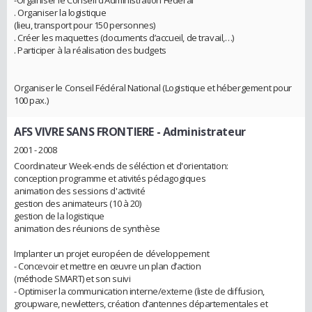
-Organiser le Conseil d’Administration Fédéral
. Organiser la logistique
(lieu, transport pour 150 personnes)
. Créer les maquettes (documents d’accueil, de travail,…)
. Participer à la réalisation des budgets
Organiser le Conseil Fédéral National (Logistique et hébergement pour
100 pax.)
AFS VIVRE SANS FRONTIERE
- Administrateur
2001 - 2008
Coordinateur Week-ends de séléction et d'orientation:
conception programme et ativités pédagogiques
animation des sessions d'activité
gestion des animateurs (10 à 20)
gestion de la logistique
animation des réunions de synthèse
Implanter un projet européen de développement
- Concevoir et mettre en œuvre un plan d’action
(méthode SMART) et son suivi
- Optimiser la communication interne/externe (liste de diffusion,
groupware, newletters, création d’antennes départementales et