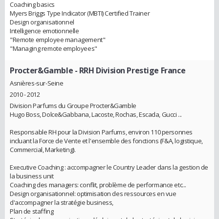
Coaching basics
Myers Briggs Type Indicator (MBTI) Certified Trainer
Design organisationnel
Intelligence emotionnelle
"Remote employee management"
"Managing remote employees"
Procter&Gamble
- RRH Division Prestige France
Asnières-sur-Seine
2010 - 2012
Division Parfums du Groupe Procter&Gamble
Hugo Boss, Dolce&Gabbana, Lacoste, Rochas, Escada, Gucci ...
Responsable RH pour la Division Parfums, environ 110 personnes
incluant la Force de Vente et l'ensemble des fonctions (F&A, logistique,
Commercial, Marketing).
Executive Coaching : accompagner le Country Leader dans la gestion de
la business unit
Coaching des managers: conflit, problème de performance etc...
Design organisationnel: optimisation des ressources en vue
d'accompagner la stratégie business,
Plan de staffing