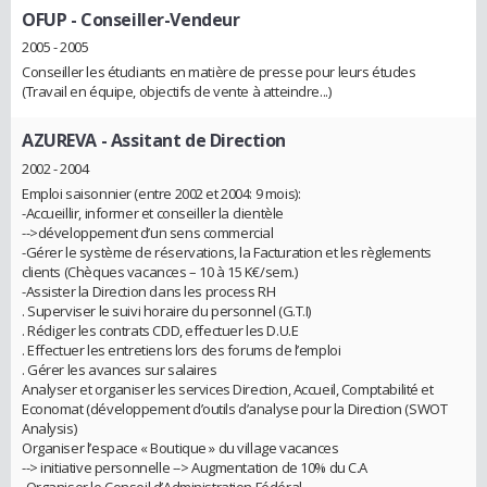
OFUP
- Conseiller-Vendeur
2005 - 2005
Conseiller les étudiants en matière de presse pour leurs études
(Travail en équipe, objectifs de vente à atteindre...)
AZUREVA
- Assitant de Direction
2002 - 2004
Emploi saisonnier (entre 2002 et 2004: 9 mois):
-Accueillir, informer et conseiller la clientèle
-->développement d’un sens commercial
-Gérer le système de réservations, la Facturation et les règlements
clients (Chèques vacances – 10 à 15 K€/sem.)
-Assister la Direction dans les process RH
. Superviser le suivi horaire du personnel (G.T.I)
. Rédiger les contrats CDD, effectuer les D.U.E
. Effectuer les entretiens lors des forums de l’emploi
. Gérer les avances sur salaires
Analyser et organiser les services Direction, Accueil, Comptabilité et
Economat (développement d’outils d’analyse pour la Direction (SWOT
Analysis)
Organiser l’espace « Boutique » du village vacances
--> initiative personnelle --> Augmentation de 10% du C.A