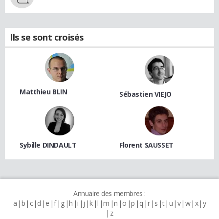
Ils se sont croisés
Matthieu BLIN
Sébastien VIEJO
Sybille DINDAULT
Florent SAUSSET
Annuaire des membres :
a
b
c
d
e
f
g
h
i
j
k
l
m
n
o
p
q
r
s
t
u
v
w
x
y
z