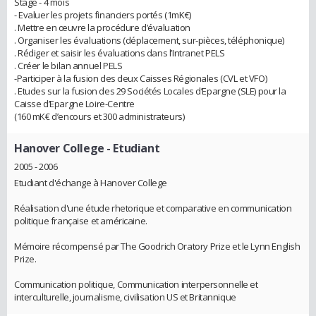
Stage - 4 mois
- Evaluer les projets financiers portés (1mK€)
. Mettre en œuvre la procédure d’évaluation
. Organiser les évaluations (déplacement, sur-pièces, téléphonique)
. Rédiger et saisir les évaluations dans l’Intranet PELS
. Créer le bilan annuel PELS
-Participer à la fusion des deux Caisses Régionales (CVL et VFO)
. Etudes sur la fusion des 29 Sociétés Locales d’Epargne (SLE) pour la
Caisse d’Epargne Loire-Centre
(160 mK€ d’encours et 300 administrateurs)
Hanover College
- Etudiant
2005 - 2006
Etudiant d'échange à Hanover College
Réalisation d'une étude rhetorique et comparative en communication
politique française et américaine.
Mémoire récompensé par The Goodrich Oratory Prize et le Lynn English
Prize.
Communication politique, Communication interpersonnelle et
interculturelle, journalisme, civilisation US et Britannique