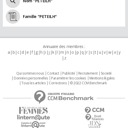
Nom "PETEILH"
Famille "PETEILH"
Annuaire des membres :
a
b
c
d
e
f
g
h
i
j
k
l
m
n
o
p
q
r
s
t
u
v
w
x
y
z
Qui sommes nous
Contact
Publicité
Recrutement
Societé
Données personnelles
Paramétrer les cookies
Mentions légales
Tous les articles
Corrections
© 2022 CCM Benchmark