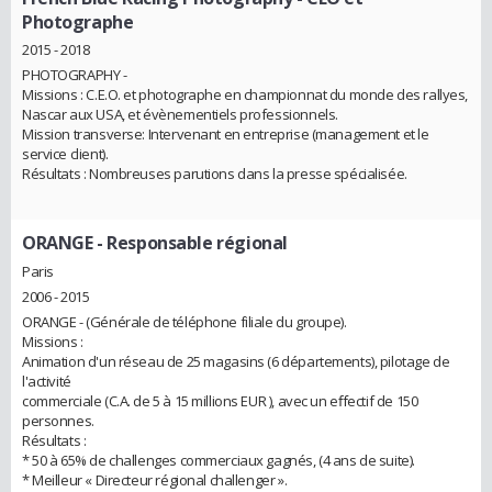
Photographe
2015 - 2018
PHOTOGRAPHY -
Missions : C.E.O. et photographe en championnat du monde des rallyes,
Nascar aux USA, et évènementiels professionnels.
Mission transverse: Intervenant en entreprise (management et le
service client).
Résultats : Nombreuses parutions dans la presse spécialisée.
ORANGE
- Responsable régional
Paris
2006 - 2015
ORANGE - (Générale de téléphone filiale du groupe).
Missions :
Animation d'un réseau de 25 magasins (6 départements), pilotage de
l'activité
commerciale (C.A. de 5 à 15 millions EUR ), avec un eﬀectif de 150
personnes.
Résultats :
* 50 à 65% de challenges commerciaux gagnés, (4 ans de suite).
* Meilleur « Directeur régional challenger ».