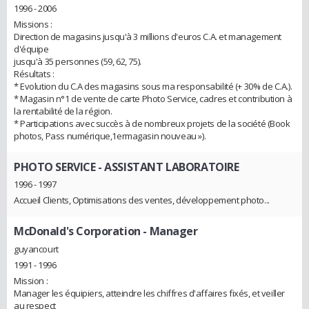
1996 - 2006
Missions :
Direction de magasins jusqu'à 3 millions d'euros C.A. et management
d'équipe
jusqu'à 35 personnes (59, 62, 75).
Résultats :
* Evolution du C.A des magasins sous ma responsabilité (+ 30% de C.A.).
* Magasin n°1 de vente de carte Photo Service, cadres et contribution à
la rentabilité de la région.
* Participations avec succès à de nombreux projets de la société (Book
photos, Pass numérique,1ermagasin nouveau »).
PHOTO SERVICE
- ASSISTANT LABORATOIRE
1996 - 1997
Accueil Clients, Optimisations des ventes, développement photo...
McDonald's Corporation
- Manager
guyancourt
1991 - 1996
Mission :
Manager les équipiers, atteindre les chiffres d'affaires fixés, et veiller
au respect