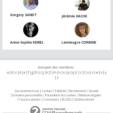
Gregory SANDT
Jérémie HACHE
Anne-Sophie KEIREL
Lemieugre CORINNE
Annuaire des membres :
a
b
c
d
e
f
g
h
i
j
k
l
m
n
o
p
q
r
s
t
u
v
w
x
y
z
Qui sommes nous
Contact
Publicité
Recrutement
Societé
Données personnelles
Paramétrer les cookies
Mentions légales
Tous les articles
Corrections
© 2022 CCM Benchmark