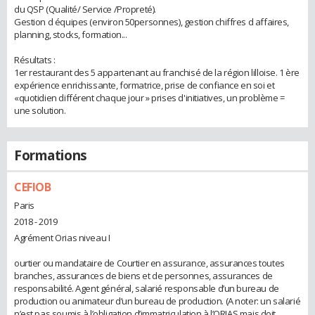
du QSP (Qualité/ Service /Propreté).
Gestion d équipes (environ 50personnes), gestion chiffres d affaires,
planning, stocks, formation...
Résultats :
1er restaurant des 5 appartenant au franchisé de la région lilloise. 1 ère
expérience enrichissante, formatrice, prise de confiance en soi et
«quotidien différent chaque jour » prises d'initiatives, un problème =
une solution.
Formations
CEFIOB
Paris
2018 - 2019
Agrément Orias niveau I
ourtier ou mandataire de Courtier en assurance, assurances toutes
branches, assurances de biens et de personnes, assurances de
responsabilité. Agent général, salarié responsable d’un bureau de
production ou animateur d’un bureau de production. (A noter: un salarié
n’est pas soumis à l’obligation d’immatriculation à l’ORIAS mais doit