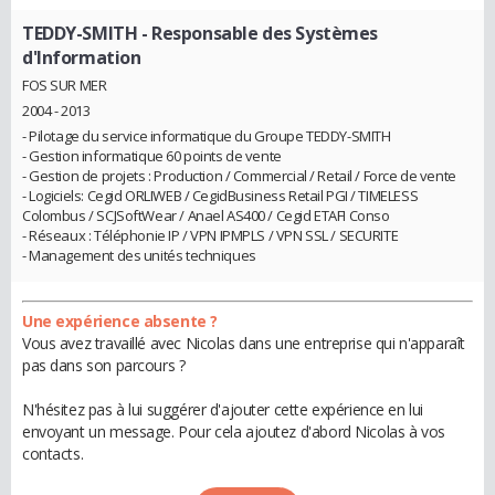
TEDDY-SMITH
- Responsable des Systèmes
d'Information
FOS SUR MER
2004 - 2013
- Pilotage du service informatique du Groupe TEDDY-SMITH
- Gestion informatique 60 points de vente
- Gestion de projets : Production / Commercial / Retail / Force de vente
- Logiciels: Cegid ORLIWEB / CegidBusiness Retail PGI / TIMELESS
Colombus / SCJSoftWear / Anael AS400 / Cegid ETAFI Conso
- Réseaux : Téléphonie IP / VPN IPMPLS / VPN SSL / SECURITE
- Management des unités techniques
Une expérience absente ?
Vous avez travaillé avec Nicolas dans une entreprise qui n'apparaît
pas dans son parcours ?
N'hésitez pas à lui suggérer d'ajouter cette expérience en lui
envoyant un message. Pour cela ajoutez d'abord Nicolas à vos
contacts.