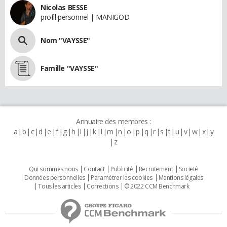
Nicolas BESSE
profil personnel | MANIGOD
Nom "VAYSSE"
Famille "VAYSSE"
Annuaire des membres :
a
b
c
d
e
f
g
h
i
j
k
l
m
n
o
p
q
r
s
t
u
v
w
x
y
z
Qui sommes nous
Contact
Publicité
Recrutement
Societé
Données personnelles
Paramétrer les cookies
Mentions légales
Tous les articles
Corrections
© 2022 CCM Benchmark