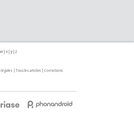
w
x
y
z
 légales
Tous les articles
Corrections