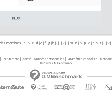
PLUS
 des membres :
a
b
c
d
e
f
g
h
i
j
k
l
m
n
o
p
q
r
s
t
u
v
Recrutement
Societé
Données personnelles
Paramétrer les cookies
Mentions
© 2022 CCM Benchmark