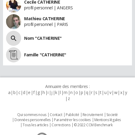
Cecile CATHERINE
profil personnel | ANGERS
Mathieu CATHERINE
profil personnel | PARIS
Nom "CATHERINE"
Famille "CATHERINE"
Annuaire des membres :
a
b
c
d
e
f
g
h
i
j
k
l
m
n
o
p
q
r
s
t
u
v
w
x
y
z
Qui sommes nous
Contact
Publicité
Recrutement
Societé
Données personnelles
Paramétrer les cookies
Mentions légales
Tous les articles
Corrections
© 2022 CCM Benchmark