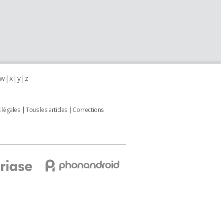
w
x
y
z
 légales
Tous les articles
Corrections