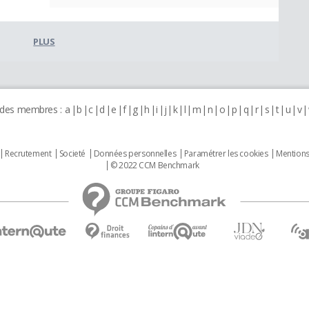
PLUS
 des membres :
a
b
c
d
e
f
g
h
i
j
k
l
m
n
o
p
q
r
s
t
u
v
Recrutement
Societé
Données personnelles
Paramétrer les cookies
Mentions
© 2022 CCM Benchmark