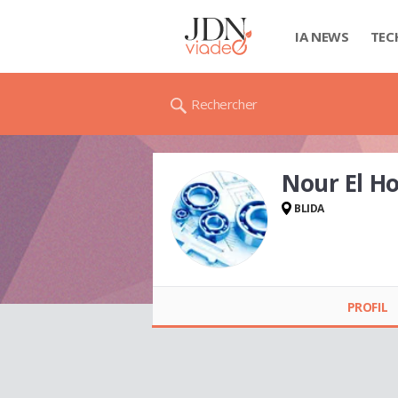
IA NEWS
TEC
Rechercher
Nour El H
BLIDA
Nour El Houda DIAB
DJEFFAL
PROFIL