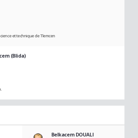
 science et technique de Tlemcen
cem (Blida)
.
Belkacem DOUALI