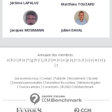
Jérôme LAPALUS
Matthieu TOUZARD
Jacques MOSIMANN
Julien DAVAL
Annuaire des membres :
a
b
c
d
e
f
g
h
i
j
k
l
m
n
o
p
q
r
s
t
u
v
w
x
y
z
Qui sommes nous
Contact
Publicité
Recrutement
Societé
Données personnelles
Paramétrer les cookies
Mentions légales
Tous les articles
Corrections
© 2022 CCM Benchmark