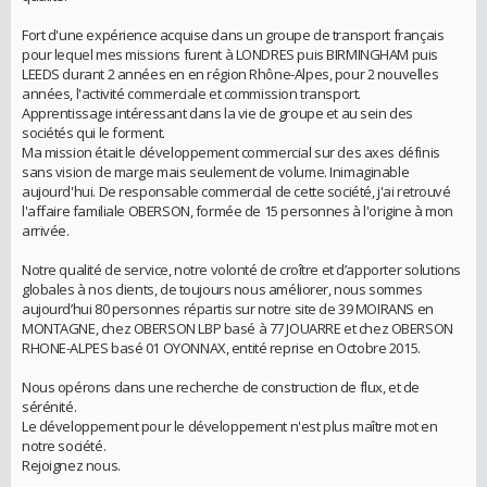
Fort d'une expérience acquise dans un groupe de transport français
pour lequel mes missions furent à LONDRES puis BIRMINGHAM puis
LEEDS durant 2 années en en région Rhône-Alpes, pour 2 nouvelles
années, l'activité commerciale et commission transport.
Apprentissage intéressant dans la vie de groupe et au sein des
sociétés qui le forment.
Ma mission était le développement commercial sur des axes définis
sans vision de marge mais seulement de volume. Inimaginable
aujourd'hui. De responsable commercial de cette société, j'ai retrouvé
l'affaire familiale OBERSON, formée de 15 personnes à l'origine à mon
arrivée.
Notre qualité de service, notre volonté de croître et d’apporter solutions
globales à nos clients, de toujours nous améliorer, nous sommes
aujourd’hui 80 personnes répartis sur notre site de 39 MOIRANS en
MONTAGNE, chez OBERSON LBP basé à 77 JOUARRE et chez OBERSON
RHONE-ALPES basé 01 OYONNAX, entité reprise en Octobre 2015.
Nous opérons dans une recherche de construction de flux, et de
sérénité.
Le développement pour le développement n'est plus maître mot en
notre société.
Rejoignez nous.