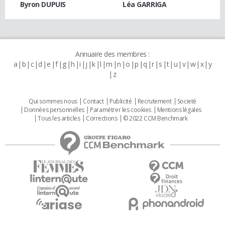
Byron DUPUIS
Léa GARRIGA
Annuaire des membres :
a
b
c
d
e
f
g
h
i
j
k
l
m
n
o
p
q
r
s
t
u
v
w
x
y
z
Qui sommes nous
Contact
Publicité
Recrutement
Societé
Données personnelles
Paramétrer les cookies
Mentions légales
Tous les articles
Corrections
© 2022 CCM Benchmark