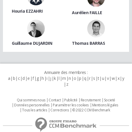
Houria EZZAHRI
Aurélien FAILLE
Guillaume DUJARDIN
Thomas BARRAS
Annuaire des membres :
a
b
c
d
e
f
g
h
i
j
k
l
m
n
o
p
q
r
s
t
u
v
w
x
y
z
Qui sommes nous
Contact
Publicité
Recrutement
Societé
Données personnelles
Paramétrer les cookies
Mentions légales
Tous les articles
Corrections
© 2022 CCM Benchmark