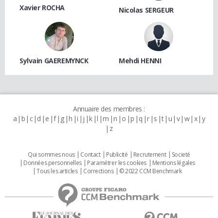
Xavier ROCHA
Nicolas SERGEUR
Sylvain GAEREMYNCK
Mehdi HENNI
Annuaire des membres :
a
b
c
d
e
f
g
h
i
j
k
l
m
n
o
p
q
r
s
t
u
v
w
x
y
z
Qui sommes nous
Contact
Publicité
Recrutement
Societé
Données personnelles
Paramétrer les cookies
Mentions légales
Tous les articles
Corrections
© 2022 CCM Benchmark