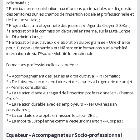
collectivités; ;
* Participation et contribution aux réunions partenariales de diagnostic
des territoires sur les champs de l'insertion sociale et professionnelle et
de l'action sociale; ;
* Projet relatif à la citoyenneté des jeunes : « l'Agenda Citoyen 2008 » ; ;
* Participation à la commission de travail en interne, sur la Lutte Contre
les Discriminations; ;
* Participation aux travaux d'élaboration du programme « Une chance
pour l'Europe - Léonardo » et référent en informations sur la mobilité
internationale via l'Espace Mobilité Internationale.
Formations professionnelles associées :
* « Accompagnement des jeunes et droit du travail » In Formatio ;
* « De l'observation des territoires et des jeunes à l'ingénierie de projet
» - Pennec consultants; ;
* « La relation d'aide au regard de l'insertion professionnelle » - Champs
Croisés ; ;
* « La relation durable avec les employeurs » - Ter Ovanessian
consultants ; ;
* « La conduite de projets en mission locale » - 2B2I ; ;
* « La mobilité Européenne comme vecteur d'insertion » - Coripas ;
Equateur
- Accompagnateur Socio-professionnel