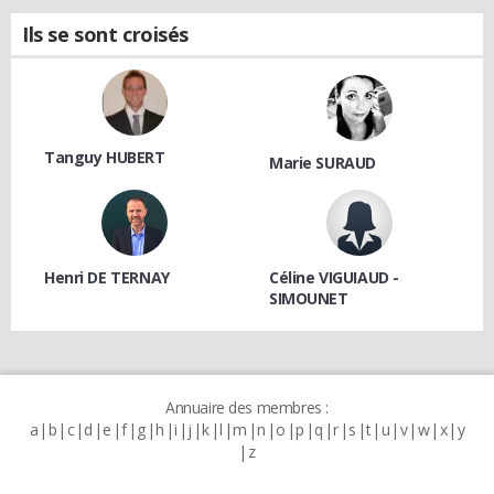
Ils se sont croisés
Tanguy HUBERT
Marie SURAUD
Henri DE TERNAY
Céline VIGUIAUD -
SIMOUNET
Annuaire des membres :
a
b
c
d
e
f
g
h
i
j
k
l
m
n
o
p
q
r
s
t
u
v
w
x
y
z