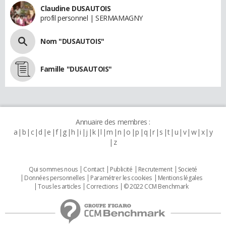
Claudine DUSAUTOIS
profil personnel | SERMAMAGNY
Nom "DUSAUTOIS"
Famille "DUSAUTOIS"
Annuaire des membres :
a
b
c
d
e
f
g
h
i
j
k
l
m
n
o
p
q
r
s
t
u
v
w
x
y
z
Qui sommes nous
Contact
Publicité
Recrutement
Societé
Données personnelles
Paramétrer les cookies
Mentions légales
Tous les articles
Corrections
© 2022 CCM Benchmark