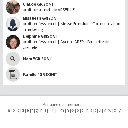
Claude GRISONI
profil personnel | MARSEILLE
Elisabeth GRISONI
profil professionnel | Messe Frankfurt - Communication
- marketing
Delphine GRISONI
profil professionnel | Agence AREP - Directrice de
clientèle
Nom "GRISONI"
Famille "GRISONI"
Annuaire des membres :
a
b
c
d
e
f
g
h
i
j
k
l
m
n
o
p
q
r
s
t
u
v
w
x
y
z