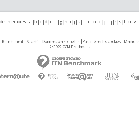
 des membres :
a
b
c
d
e
f
g
h
i
j
k
l
m
n
o
p
q
r
s
t
u
v
Recrutement
Societé
Données personnelles
Paramétrer les cookies
Mentions
© 2022 CCM Benchmark