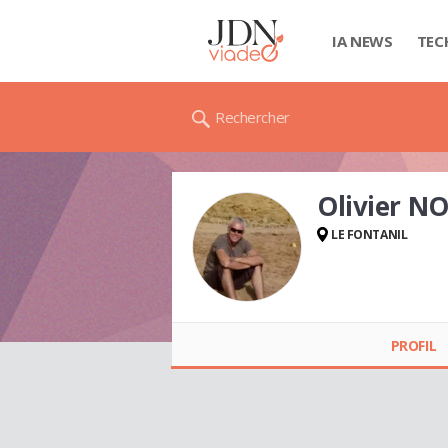
IA NEWS
TEC
Rechercher
Olivier N
LE FONTANIL
Olivier NOEL-
BARON
PROFIL