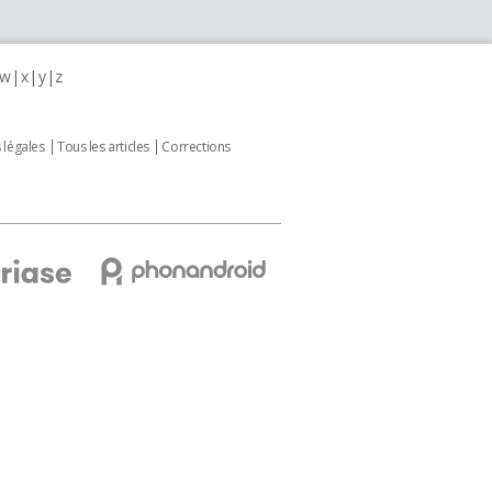
w
x
y
z
 légales
Tous les articles
Corrections