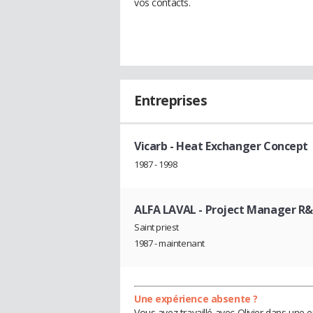
vos contacts.
Entreprises
Vicarb
- Heat Exchanger Concept
1987 - 1998
ALFA LAVAL
- Project Manager R
Saint priest
1987 - maintenant
Une expérience absente ?
Vous avez travaillé avec Olivier dans une 