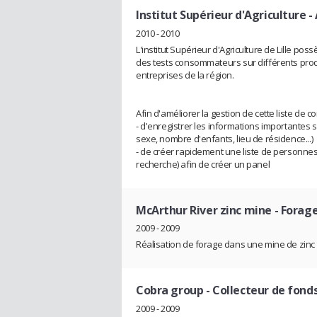
Institut Supérieur d'Agriculture
- 
2010 - 2010
L'institut Supérieur d'Agriculture de Lille po
des tests consommateurs sur différents produi
entreprises de la région.
Afin d'améliorer la gestion de cette liste de
- d'enregistrer les informations importantes
sexe, nombre d'enfants, lieu de résidence...)
- de créer rapidement une liste de personnes
recherche) afin de créer un panel
McArthur River zinc mine
- Forage
2009 - 2009
Réalisation de forage dans une mine de zinc à
Cobra group
- Collecteur de fond
2009 - 2009