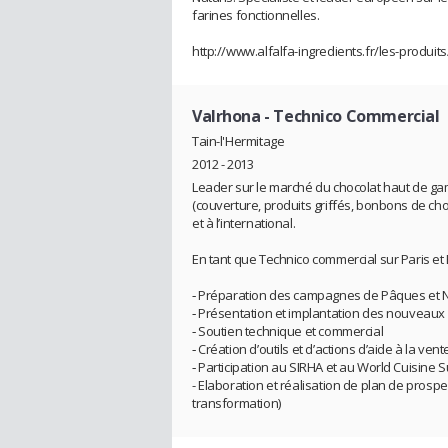
farines fonctionnelles.
http://www.alfalfa-ingredients.fr/les-produit
Valrhona
- Technico Commercial
Tain-l'Hermitage
2012 - 2013
Leader sur le marché du chocolat haut de 
(couverture, produits griffés, bonbons de cho
et à l’international.
En tant que Technico commercial sur Paris et
‐ Préparation des campagnes de Pâques et 
‐ Présentation et implantation des nouveaux
‐ Soutien technique et commercial
‐ Création d’outils et d’actions d’aide à la ve
‐ Participation au SIRHA et au World Cuisine 
- Elaboration et réalisation de plan de prospe
transformation)