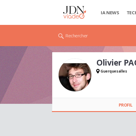
IA NEWS
TEC
Rechercher
Olivier PA
Guerquesalles
Olivier PACE
PROFIL