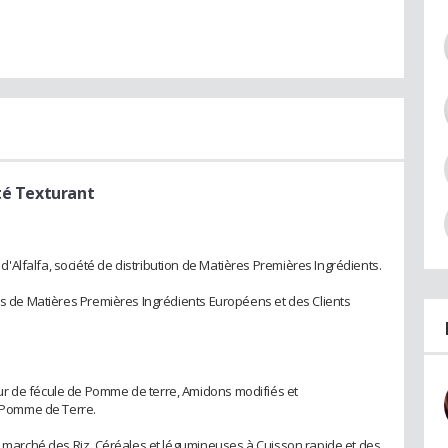
ité Texturant
Alfalfa, société de distribution de Matières Premières Ingrédients.
urs de Matières Premières Ingrédients Européens et des Clients
ur de fécule de Pomme de terre, Amidons modifiés et
e Pomme de Terre.
le marché des Riz, Céréales et légumineuses à Cuisson rapide et des