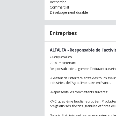
Recherche
Commercial
Développement durable
Entreprises
ALFALFA
- Responsable de l'activ
Guerquesalles
2014 - maintenant
Responsable de la gamme Texturant au sein d'
- Gestion de l'interface entre des fournisse
Industriels de l'Agroalimentaire en France.
- Représente les commettants suivants:
KMC: quatrième féculier européen. Producte
prégélatinisés, flocons, granules et fibres d
Naturis: Spécialiste et leader européen sur 