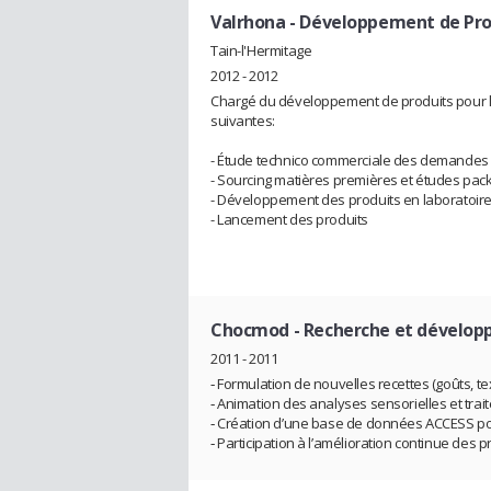
Valrhona
- Développement de Pro
Tain-l'Hermitage
2012 - 2012
Chargé du développement de produits pour les
suivantes:
- Étude technico commerciale des demandes 
- Sourcing matières premières et études pac
- Développement des produits en laboratoire p
- Lancement des produits
Chocmod
- Recherche et dévelo
2011 - 2011
‐ Formulation de nouvelles recettes (goûts, t
‐ Animation des analyses sensorielles et trai
‐ Création d’une base de données ACCESS pou
‐ Participation à l’amélioration continue des 