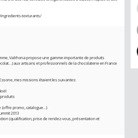
s/ingredients-texturants/
gamme, Valrhona propose une gamme importante de produits
colat…) aux artisans et professionnels de la chocolaterie en France
 Essone, mes missions étaient les suivantes:
Noël
 produits
nte (offre promo, catalogue…)
Summit 2013
ction (qualification, prise de rendez-vous, présentation et