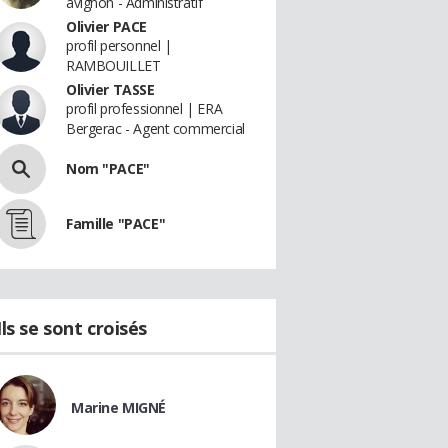
avignon - Administratif
Olivier PACE
profil personnel |
RAMBOUILLET
Olivier TASSE
profil professionnel | ERA
Bergerac - Agent commercial
Nom "PACE"
Famille "PACE"
Ils se sont croisés
Marine MIGNÉ