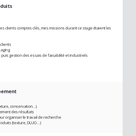
duits
 clients comptes clés, mes missions durant ce stage étaient les
clients
kaging
uis gestion des essais de faisabilité et industriels
ppement
exture, conservation…)
tement des résultats
r organiser le travail de recherche
produits (texture, DLUO…)