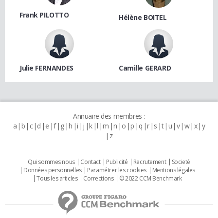
Frank PILOTTO
Hélène BOITEL
Julie FERNANDES
Camille GERARD
Annuaire des membres :
a
b
c
d
e
f
g
h
i
j
k
l
m
n
o
p
q
r
s
t
u
v
w
x
y
z
Qui sommes nous
Contact
Publicité
Recrutement
Societé
Données personnelles
Paramétrer les cookies
Mentions légales
Tous les articles
Corrections
© 2022 CCM Benchmark