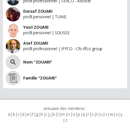
profil professionnel | SERCO - Associé
Dorsaf ZOUARI
profil personnel | TUNIS
Yosri ZOUARI
profil personnel | SOUSSE
Atef ZOUARI
profil professionnel | IFFCO - Cfo iffco group
Nom "ZOUARI"
Famille "ZOUARI"
Annuaire des membres :
a
b
c
d
e
f
g
h
i
j
k
l
m
n
o
p
q
r
s
t
u
v
w
x
y
z