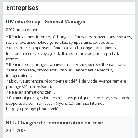
Entreprises
R Media Group
- General Manager
2007 - maintenant
* Réunir, animer, informer, échanger : séminaires, conventions, congrès,
road show, assemblées générales, symposiums, colloques…
* Motiver – récompenser – faire plaisir : challenges, animations
ludiques, incentive, voyages d’affaires, remise de prix, départ à la
retraite…
* Réunir, fêter, partager : anniversaires, vœux, soirées thématiques…
* Faire connaître, promouvoir, innover : lancement de produit,
inauguration…
* Éblouir, surprendre, récompenser : défilé de Mode, Avant-Première,
package VIP culture/sport…
* Relaxer: animations zen…
* Communiquer : gestion des relations publiques et presse, création de
supports de communication (flyers, CD rom, site Internet,
blog…),reportage photos/vidéo.
BTI
- Chargée de communication externe
2004 - 2007