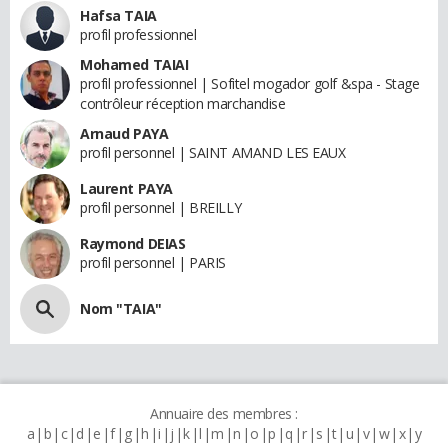
Hafsa TAIA
profil professionnel
Mohamed TAIAI
profil professionnel | Sofitel mogador golf &spa - Stage
contrôleur réception marchandise
Arnaud PAYA
profil personnel | SAINT AMAND LES EAUX
Laurent PAYA
profil personnel | BREILLY
Raymond DEIAS
profil personnel | PARIS
Nom "TAIA"
Annuaire des membres :
a
b
c
d
e
f
g
h
i
j
k
l
m
n
o
p
q
r
s
t
u
v
w
x
y