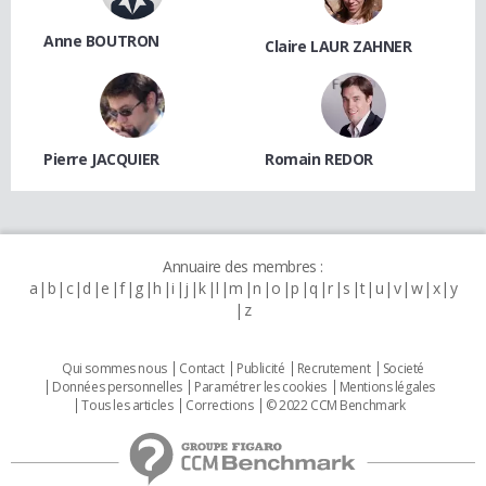
Anne BOUTRON
Claire LAUR ZAHNER
Pierre JACQUIER
Romain REDOR
Annuaire des membres :
a
b
c
d
e
f
g
h
i
j
k
l
m
n
o
p
q
r
s
t
u
v
w
x
y
z
Qui sommes nous
Contact
Publicité
Recrutement
Societé
Données personnelles
Paramétrer les cookies
Mentions légales
Tous les articles
Corrections
© 2022 CCM Benchmark