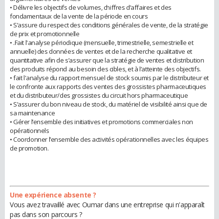
• Délivre les objectifs de volumes, chiffres d’affaires et des
fondamentaux de la vente de la période en cours
• S’assure du respect des conditions générales de vente, de la stratégie
de prix et promotionnelle
• .Fait l'analyse périodique (mensuelle, trimestrielle, semestrielle et
annuelle) des données de ventes et de la recherche qualitative et
quantitative afin de s’assurer que la stratégie de ventes et distribution
des produits répond au besoin des cibles, et à l’atteinte des objectifs.
• fait l'analyse du rapport mensuel de stock soumis par le distributeur et
le confronte aux rapports des ventes des grossistes pharmaceutiques
et du distributeur/des grossistes du circuit hors pharmaceutique
• S’assurer du bon niveau de stock, du matériel de visibilité ainsi que de
sa maintenance
• Gérer l’ensemble des initiatives et promotions commerciales non
opérationnels
• Coordonner l’ensemble des activités opérationnelles avec les équipes
de promotion.
Une expérience absente ?
Vous avez travaillé avec Oumar dans une entreprise qui n'apparaît
pas dans son parcours ?