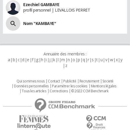
Ezechiel GAMBAYE
profil personnel | LEVALLOIS PERRET
Nom "KAMBAYE"
Annuaire des membres :
a
b
c
d
e
f
g
h
i
j
k
l
m
n
o
p
q
r
s
t
u
v
w
x
y
z
Qui sommes nous
Contact
Publicité
Recrutement
Societé
Données personnelles
Paramétrer les cookies
Mentions légales
Tous les articles
Corrections
© 2022 CCM Benchmark