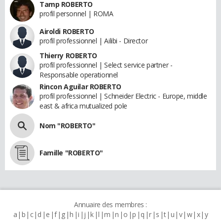
Tamp ROBERTO
profil personnel | ROMA
Airoldi ROBERTO
profil professionnel | Ailibi - Director
Thierry ROBERTO
profil professionnel | Select service partner -
Responsable operationnel
Rincon Aguilar ROBERTO
profil professionnel | Schneider Electric - Europe, middle
east & africa mutualized pole
Nom "ROBERTO"
Famille "ROBERTO"
Annuaire des membres :
a
b
c
d
e
f
g
h
i
j
k
l
m
n
o
p
q
r
s
t
u
v
w
x
y