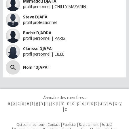
Mamadou DJATA
profil personnel | CHILLY MAZARIN
Steve DJAPA
profil professionnel
Bachir DJADDA
profil personnel | PARIS
Clarisse DJAPA
profil personnel | LILLE
Nom "DJAPA"
Annuaire des membres :
a
b
c
d
e
f
g
h
i
j
k
l
m
n
o
p
q
r
s
t
u
v
w
x
y
z
Qui sommes nous
Contact
Publicité
Recrutement
Societé