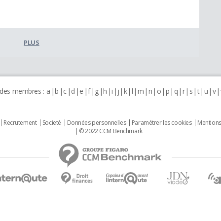
PLUS
 des membres :
a
b
c
d
e
f
g
h
i
j
k
l
m
n
o
p
q
r
s
t
u
v
Recrutement
Societé
Données personnelles
Paramétrer les cookies
Mentions
© 2022 CCM Benchmark