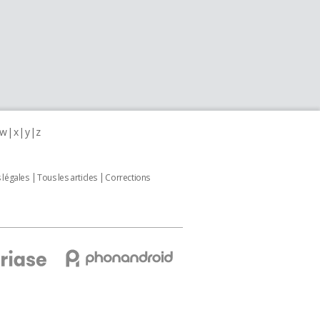
w
x
y
z
 légales
Tous les articles
Corrections