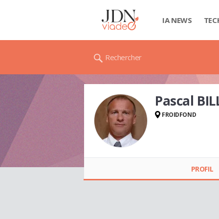
IA NEWS
TEC
Rechercher
Pascal BI
FROIDFOND
Pascal BILLAUDELLE
PROFIL