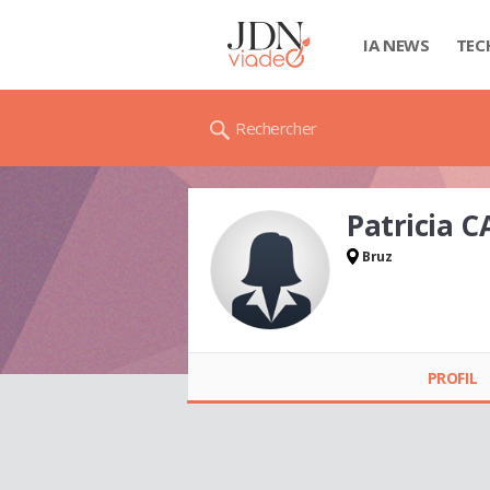
IA NEWS
TEC
Rechercher
Patricia 
Bruz
Patricia CATHERINE-
JOULAN
PROFIL