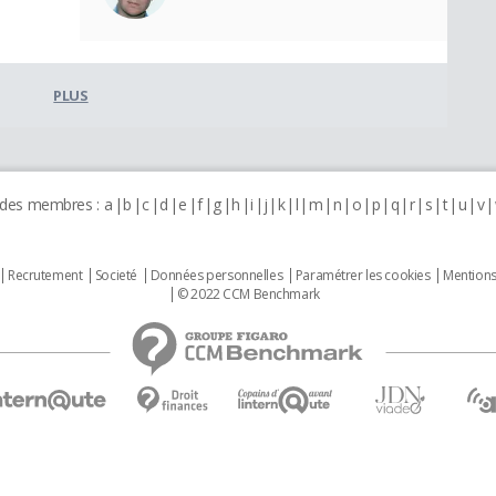
PLUS
 des membres :
a
b
c
d
e
f
g
h
i
j
k
l
m
n
o
p
q
r
s
t
u
v
Recrutement
Societé
Données personnelles
Paramétrer les cookies
Mentions
© 2022 CCM Benchmark