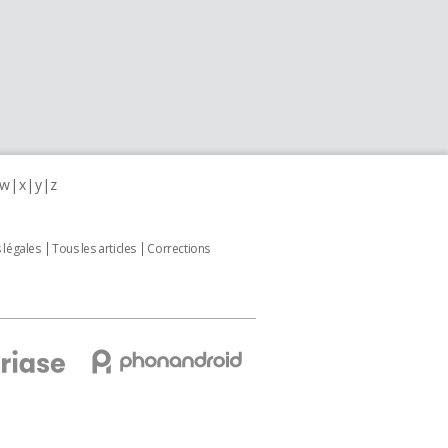
w
x
y
z
 légales
Tous les articles
Corrections