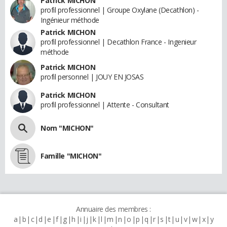
Patrick MICHON
profil professionnel | Groupe Oxylane (Decathlon) -
Ingénieur méthode
Patrick MICHON
profil professionnel | Decathlon France - Ingenieur
méthode
Patrick MICHON
profil personnel | JOUY EN JOSAS
Patrick MICHON
profil professionnel | Attente - Consultant
Nom "MICHON"
Famille "MICHON"
Annuaire des membres :
a
b
c
d
e
f
g
h
i
j
k
l
m
n
o
p
q
r
s
t
u
v
w
x
y