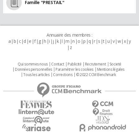
Famille "PRESTAIL"
Annuaire des membres :
a
b
c
d
e
f
g
h
i
j
k
l
m
n
o
p
q
r
s
t
u
v
w
x
y
z
Qui sommes nous
Contact
Publicité
Recrutement
Societé
Données personnelles
Paramétrer les cookies
Mentions légales
Tous les articles
Corrections
© 2022 CCM Benchmark