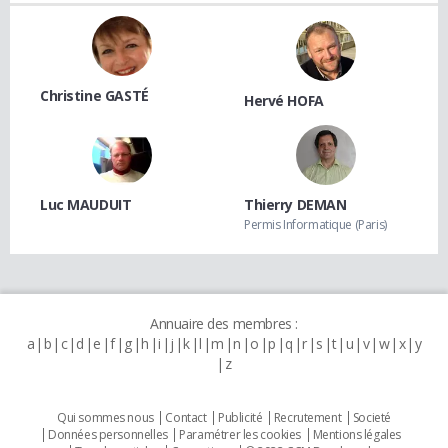
Christine GASTÉ
Hervé HOFA
Luc MAUDUIT
Thierry DEMAN
Permis Informatique (Paris)
Annuaire des membres :
a
b
c
d
e
f
g
h
i
j
k
l
m
n
o
p
q
r
s
t
u
v
w
x
y
z
Qui sommes nous
Contact
Publicité
Recrutement
Societé
Données personnelles
Paramétrer les cookies
Mentions légales