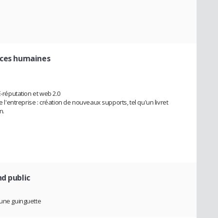
rces humaines
E-réputation et web 2.0
e l'entreprise : création de nouveaux supports, tel qu'un livret
n.
d public
'une guinguette