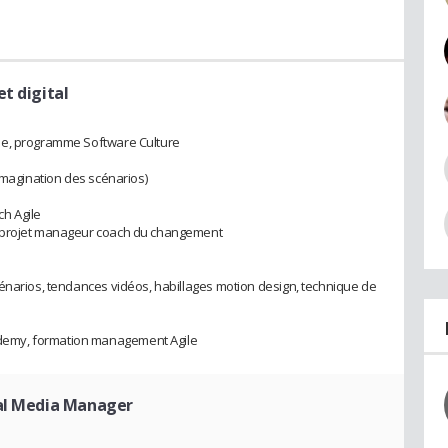
et digital
ne, programme Software Culture
imagination des scénarios)
h Agile
, projet manageur coach du changement
énarios, tendances vidéos, habillages motion design, technique de
emy, formation management Agile
ial Media Manager