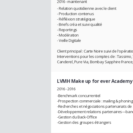
2016 - maintenant
- Relation quotidienne avec le client
- Production contenus
- Réfléxion stratégique
- Briefs créa et suivi qualité
- Reportings
- Modération
- Veille Digitale
Client principal : Carte Noire suivi de l'opér
Interventions pour les comptes de : Tassimo,
Canderel, Pure Via, Bombay Sapphire France
LVMH Make up for ever Academy
2016 - 2016
-Benchmark concurrentiel
-Prospection commerciale : mailing & phoning
-Recherches et négociations partenariats de 
-Développement relations partenaires—ban
-Gestion du Back-Office
-Gestion des groupes étrangers