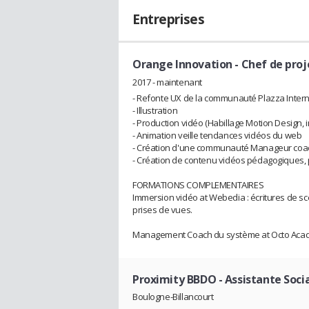
Entreprises
Orange Innovation
- Chef de proj
2017 - maintenant
- Refonte UX de la communauté Plazza Inter
- Illustration
- Production vidéo (Habillage Motion Design, 
- Animation veille tendances vidéos du web
- Création d'une communauté Manageur coac
- Création de contenu vidéos pédagogiques
FORMATIONS COMPLEMENTAIRES
Immersion vidéo at Webedia : écritures de sc
prises de vues.
Management Coach du système at Octo Acad
Proximity BBDO
- Assistante Soc
Boulogne-Billancourt