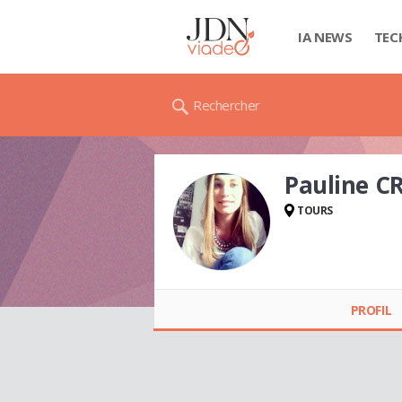
IA NEWS
TEC
Rechercher
Pauline C
TOURS
Pauline CROIX
PROFIL