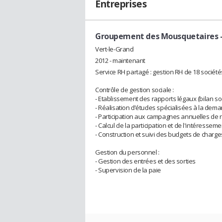
Entreprises
Groupement des Mousquetaires
Vert-le-Grand
2012 - maintenant
Service RH partagé : gestion RH de 18 sociétés
Contrôle de gestion sociale :
- Etablissement des rapports légaux (bilan soc
- Réalisation d’études spécialisées à la de
- Participation aux campagnes annuelles de
- Calcul de la participation et de l'intéresseme
- Construction et suivi des budgets de charge
Gestion du personnel :
- Gestion des entrées et des sorties
- Supervision de la paie