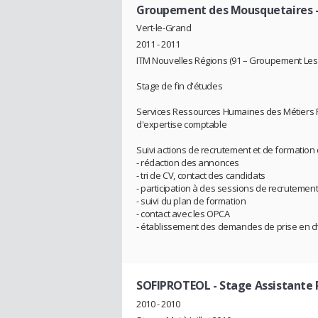
Groupement des Mousquetaires
Vert-le-Grand
2011 - 2011
ITM Nouvelles Régions (91 – Groupement Les
Stage de fin d'études
Services Ressources Humaines des Métiers F
d'expertise comptable
Suivi actions de recrutement et de formation 
- rédaction des annonces
- tri de CV, contact des candidats
- participation à des sessions de recrutement 
- suivi du plan de formation
- contact avec les OPCA
- établissement des demandes de prise en c
SOFIPROTEOL
- Stage Assistante
2010 - 2010