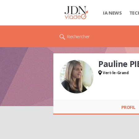
IA NEWS
TEC
Rechercher
Pauline P
Vert-le-Grand
Pauline PIETERS
PROFIL