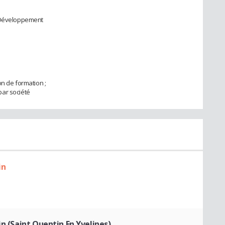
e Développement
on de formation ;
 par société
in
in (Saint Quentin En Yvelines)