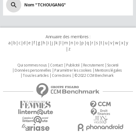
Nom "TCHOUGANG"
Annuaire des membres :
a
b
c
d
e
f
g
h
i
j
k
l
m
n
o
p
q
r
s
t
u
v
w
x
y
z
Qui sommes nous
Contact
Publicité
Recrutement
Societé
Données personnelles
Paramétrer les cookies
Mentions légales
Tous les articles
Corrections
© 2022 CCM Benchmark