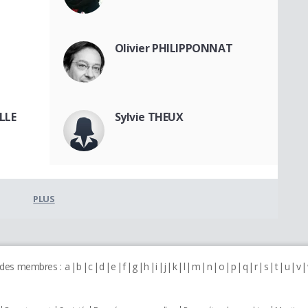
Olivier PHILIPPONNAT
LLE
Sylvie THEUX
PLUS
 des membres :
a
b
c
d
e
f
g
h
i
j
k
l
m
n
o
p
q
r
s
t
u
v