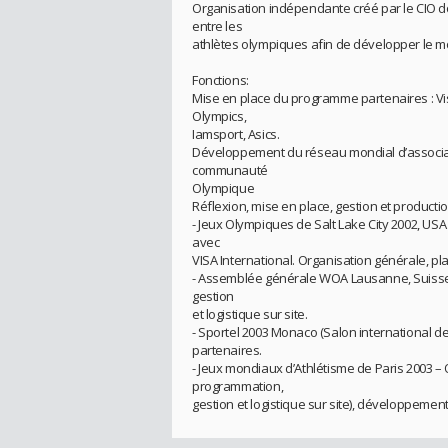
Organisation indépendante créé par le CIO do
entre les
athlètes olympiques afin de développer le 
Fonctions:
Mise en place du programme partenaires : Vis
Olympics,
Iamsport, Asics.
Développement du réseau mondial d’associati
communauté
Olympique
Réflexion, mise en place, gestion et product
- Jeux Olympiques de Salt Lake City 2002, US
avec
VISA International. Organisation générale, pla
- Assemblée générale WOA Lausanne, Suisse 
gestion
et logistique sur site.
- Sportel 2003 Monaco (Salon international d
partenaires.
- Jeux mondiaux d’Athlétisme de Paris 2003 – 
programmation,
gestion et logistique sur site), développement