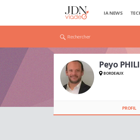
IA NEWS
TEC
Rechercher
Peyo PHI
BORDEAUX
Peyo
PHILIPPONNAT
PROFIL