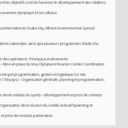
nt les objectifs sont de favoriser le développement des relations
mouvement olympique et ses idéaux
a International, Osaka City, Athens Environmental, Special
ons nationales, ainsi que plusieurs programmes d’aide à la
ion des opérations. Principaux événements :
A – Mise en place du Visa Olympians Reunion Center Coordination
nning et programmation, gestion et logistique sur site.
(130 pays) – Organisation générale, planning et programmation,
es droits médias du sport) – développement et prise de contacts
Organisation de la réunion du comité exécutif (planning et
 et prise de contacts partenaires.