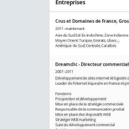
Entreprises
Crus et Domaines de France, Gro
2011 - maintenant
Asie du Sud Est: Ex-Indochine; Zone Indienne
Moyen Orient: Turquie, Emirats, Liban;....
Amérique: du Sud; Centrale; Caraïbes
Dreamclic
- Directeur commercial
2007 - 2011
Développement de sites internet et logiciels 
Leader de l'internet équestre en France et 
Fonctions:
Prospection et développement
Mise en place de la stratégie commerciale
Responsable de la communication produit
Mise en place des dispositifs WEB
Stratégie WEB marketing
Suivi du développement commercial