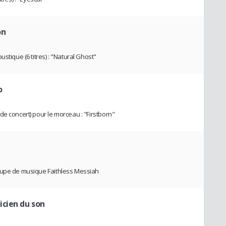
on
stique (6 titres) : "Natural Ghost"
o
e concert) pour le morceau : "Firstborn"
oupe de musique Faithless Messiah
icien du son