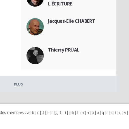
L'ÉCRITURE
Jacques-Elie CHABERT
Thierry PRUAL
PLUS
 des membres :
a
b
c
d
e
f
g
h
i
j
k
l
m
n
o
p
q
r
s
t
u
v