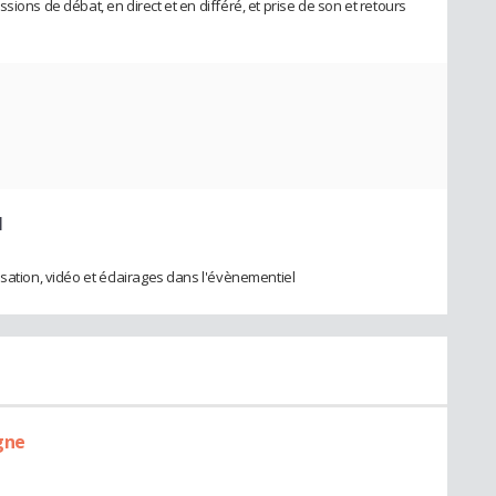
ions de débat, en direct et en différé, et prise de son et retours
l
sation, vidéo et éclairages dans l'évènementiel
gne