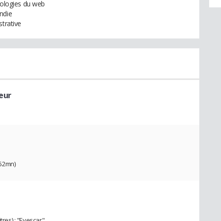
nologies du web
endie
strative
eur
(52mn)
tres) : "Eyescar"