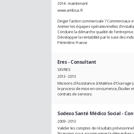
2014 - maintenant
www.ambius.fr
Diriger l'action commerciale 7 Commerciaux 
Animer les équipes opérationnelles d'installat
Conduire la démarche qualité de l'entreprise
Développer la rentabilité par le suivi des in
Périmètre: France
Eres
- Consultant
SEVRES
2013 - 2013
Missions d'Assistance à Maitrise d'Ouvrage (AM
le process de mise en concurrence, Étudier et 
contrats de services.
Sodexo Santé Médico Social
- Con
2009 - 2013
Valider les comptes de résultats prévisionne
financiers pour accompagner la démarches de