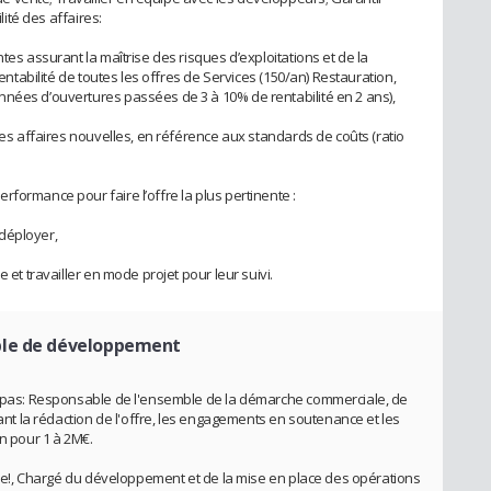
lité des affaires:
tes assurant la maîtrise des risques d’exploitations et de la
rentabilité de toutes les offres de Services (150/an) Restauration,
nées d’ouvertures passées de 3 à 10% de rentabilité en 2 ans),
 les affaires nouvelles, en référence aux standards de coûts (ratio
formance pour faire l’offre la plus pertinente :
déployer,
 et travailler en mode projet pour leur suivi.
ble de développement
herpas: Responsable de l'ensemble de la démarche commerciale, de
uant la rédaction de l'offre, les engagements en soutenance et les
an pour 1 à 2M€.
able!, Chargé du développement et de la mise en place des opérations