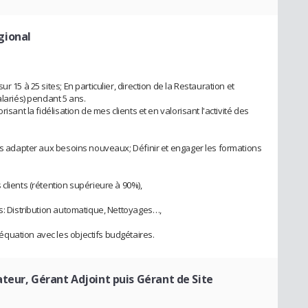
gional
 15 à 25 sites; En particulier, direction de la Restauration et
alariés) pendant 5 ans.
isant la fidélisation de mes clients et en valorisant l'activité des
les adapter aux besoins nouveaux; Définir et engager les formations
clients (rétention supérieure à 90%),
ts: Distribution automatique, Nettoyages…,
quation avec les objectifs budgétaires.
teur, Gérant Adjoint puis Gérant de Site