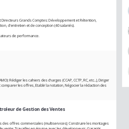
et Directeurs Grands Comptes: Développement et Rétention,
ion, d'entretien et de conception (40 salariés).
.
dicateurs de performance.
O): Rédiger les cahiers des charges (CCAP, CCTP, RC, etc...), Diriger
comparer les offres, Etablir la notation, Négocier la rédaction des
troleur de Gestion des Ventes
ls des offres commerciales (multiservices); Construire les montages
 vente; Travailler en équipe avec les développeurs; Garantir