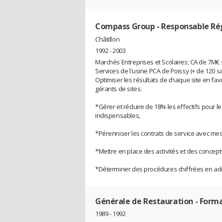
Compass Group
- Responsable Ré
Châtillon
1992 - 2003
Marchés Entreprises et Scolaires; CA de 7M€ sur
Services de l'usine PCA de Poissy (+ de 120 s
Optimiser les résultats de chaque site en favor
gérants de sites:
*Gérer et réduire de 18% les effectifs pour 
indispensables,
*Pérenniser les contrats de service avec mes 
*Mettre en place des activités et des concep
*Déterminer des procédures chiffrées en adé
Générale de Restauration
- Forma
1989 - 1992