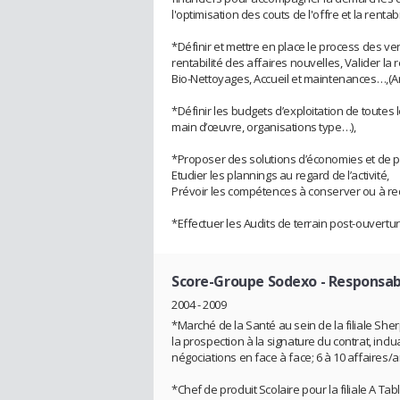
l'optimisation des couts de l'offre et la rentabi
*Définir et mettre en place le process des ven
rentabilité des affaires nouvelles, Valider la 
Bio-Nettoyages, Accueil et maintenances…,(An
*Définir les budgets d’exploitation de toutes
main d’œuvre, organisations type…),
*Proposer des solutions d’économies et de per
Etudier les plannings au regard de l’activité,
Prévoir les compétences à conserver ou à re
*Effectuer les Audits de terrain post-ouverture
Score-Groupe Sodexo
- Responsa
2004 - 2009
*Marché de la Santé au sein de la filiale S
la prospection à la signature du contrat, incl
négociations en face à face; 6 à 10 affaires/
*Chef de produit Scolaire pour la filiale A T