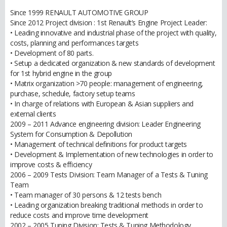
Since 1999 RENAULT AUTOMOTIVE GROUP
Since 2012 Project division : 1st Renault’s Engine Project Leader:
• Leading innovative and industrial phase of the project with quality,
costs, planning and performances targets
• Development of 80 parts.
• Setup a dedicated organization & new standards of development
for 1st hybrid engine in the group
• Matrix organization >70 people: management of engineering,
purchase, schedule, factory setup teams
• In charge of relations with European & Asian suppliers and
external clients
2009 – 2011 Advance engineering division: Leader Engineering
System for Consumption & Depollution
• Management of technical definitions for product targets
• Development & Implementation of new technologies in order to
improve costs & efficiency
2006 – 2009 Tests Division: Team Manager of a Tests & Tuning
Team
• Team manager of 30 persons & 12 tests bench
• Leading organization breaking traditional methods in order to
reduce costs and improve time development
2002 – 2005 Tuning Division: Tests & Tuning Methodology