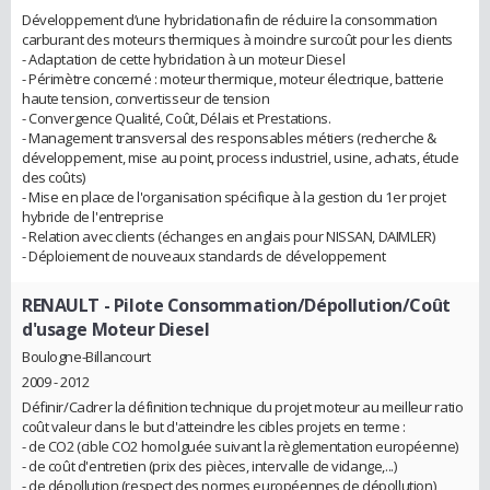
Développement d’une hybridationafin de réduire la consommation
carburant des moteurs thermiques à moindre surcoût pour les clients
- Adaptation de cette hybridation à un moteur Diesel
- Périmètre concerné : moteur thermique, moteur électrique, batterie
haute tension, convertisseur de tension
- Convergence Qualité, Coût, Délais et Prestations.
- Management transversal des responsables métiers (recherche &
développement, mise au point, process industriel, usine, achats, étude
des coûts)
- Mise en place de l'organisation spécifique à la gestion du 1er projet
hybride de l'entreprise
- Relation avec clients (échanges en anglais pour NISSAN, DAIMLER)
- Déploiement de nouveaux standards de développement
RENAULT
- Pilote Consommation/Dépollution/Coût
d'usage Moteur Diesel
Boulogne-Billancourt
2009 - 2012
Définir/Cadrer la définition technique du projet moteur au meilleur ratio
coût valeur dans le but d'atteindre les cibles projets en terme :
- de CO2 (cible CO2 homolguée suivant la règlementation européenne)
- de coût d'entretien (prix des pièces, intervalle de vidange,...)
- de dépollution (respect des normes européennes de dépollution)