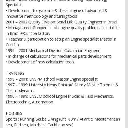
Specialist
• Development for gasoline & diesel engine of advanced &
innovative methodology and tuning tools
2001 – 2002 Quality Division: Serial Life Quality Engineer in Brazil
• Management & expertise of engine quality problems in serial life
in Brazil @Curitiba factory
• Teacher & participation to setup an Engine specialist Master in
Curitiba
1999 – 2001 Mechanical Division: Calculation Engineer
• In charge of calculations for mechanical parts development
• Development of new calculation tools
TRAINING
1999 – 2001: ENSPM school Master Engine specialist
1997 – 1999: University Henry Poincaré Nancy Master Thermic &
Thermodynamic
1996 – 1999: ENSEM school Engineer Solid & Fluid Mechanics,
Electrotechnic, Automation
HOBBIES
Sports : Running, Scuba Diving (until 60m / Atlantic, Mediterranean
sea, Red sea, Maldives, Caribbean sea)