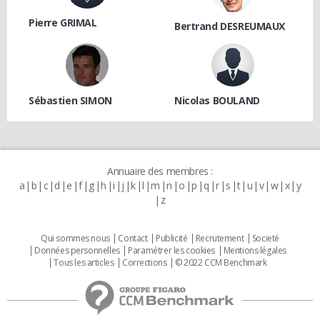
Pierre GRIMAL
Bertrand DESREUMAUX
Sébastien SIMON
Nicolas BOULAND
Annuaire des membres :
a
b
c
d
e
f
g
h
i
j
k
l
m
n
o
p
q
r
s
t
u
v
w
x
y
z
Qui sommes nous
Contact
Publicité
Recrutement
Societé
Données personnelles
Paramétrer les cookies
Mentions légales
Tous les articles
Corrections
© 2022 CCM Benchmark