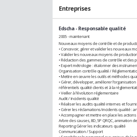
Entreprises
Edscha
- Responsable qualité
2005 - maintenant
Nouveaux moyens de contrôle et de product
• Concevoir, gérer et valider les nouveaux m
• Valider les nouveaux moyens de production 
• Rédaction des gammes de contrôle et des 
• Expert métrologie : étalonner des instrum
Organisation contrôle qualité / Réglementati
• Mettre en œuvre les outils et méthodes qual
• Gérer, développer, améliorer l’organisation 
référentiels qualité clients et à la réglementa
• Veiller à l’évolution réglementaire
Audit / Incidents qualité
• Réaliser les audits qualité internes et fourni
• Gérer les réclamations/incidents qualité : ana
• Accompagner et mettre en place les actions 
Arbre des causes, 8D, 5P QRQC, animation de
Reporting Gérer les indicateurs qualité
Communication / Support
• Sensibiliser le personnel aux enjeux de la q