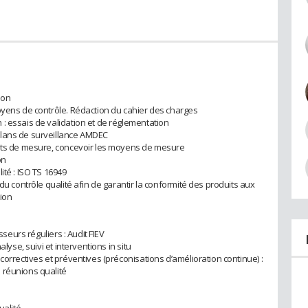
ion
oyens de contrôle. Rédaction du cahier des charges
: essais de validation et de réglementation
plans de surveillance AMDEC
ents de mesure, concevoir les moyens de mesure
on
ité : ISO TS 16949
du contrôle qualité afin de garantir la conformité des produits aux
tion
sseurs réguliers : Audit FIEV
lyse, suivi et interventions in situ
correctives et préventives (préconisations d’amélioration continue) :
 réunions qualité
ualité