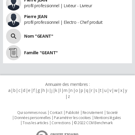
profil professionnel | Livteur - Livreur
Pierre JEAN
profil professionnel | Electro - Chef produit
Nom "GEANT"
Famille "GEANT"
Annuaire des membres :
a
b
c
d
e
f
g
h
i
j
k
l
m
n
o
p
q
r
s
t
u
v
w
x
y
z
Qui sommes nous
Contact
Publicité
Recrutement
Societé
Données personnelles
Paramétrer les cookies
Mentions légales
Tous les articles
Corrections
© 2022 CCM Benchmark