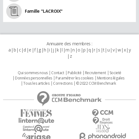
Famille "LACROIX"
Annuaire des membres :
a
b
c
d
e
f
g
h
i
j
k
l
m
n
o
p
q
r
s
t
u
v
w
x
y
z
Qui sommes nous
Contact
Publicité
Recrutement
Societé
Données personnelles
Paramétrer les cookies
Mentions légales
Tous les articles
Corrections
© 2022 CCM Benchmark