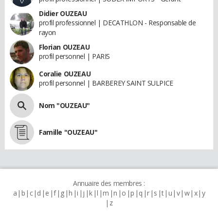
Didier OUZEAU
profil professionnel | DECATHLON - Responsable de
rayon
Florian OUZEAU
profil personnel | PARIS
Coralie OUZEAU
profil personnel | BARBEREY SAINT SULPICE
Nom "OUZEAU"
Famille "OUZEAU"
Annuaire des membres :
a
b
c
d
e
f
g
h
i
j
k
l
m
n
o
p
q
r
s
t
u
v
w
x
y
z