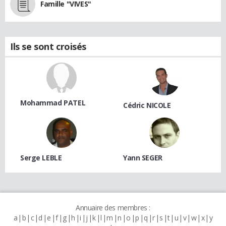
Famille "VIVES"
Ils se sont croisés
Mohammad PATEL
Cédric NICOLE
Serge LEBLE
Yann SEGER
Annuaire des membres :
a
b
c
d
e
f
g
h
i
j
k
l
m
n
o
p
q
r
s
t
u
v
w
x
y