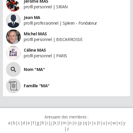
Jerome MAS
profil personnel | SIRAN
Jean MA
profil professionnel | Spleen - Fondateur
Michel MAS
profil personnel | BISCARROSSE
Céline MAS
profil personnel | PARIS
Nom "MA"
Famille "MA"
Annuaire des membres :
a
b
c
d
e
f
g
h
i
j
k
l
m
n
o
p
q
r
s
t
u
v
w
x
y
z