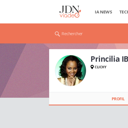
IA NEWS
TEC
Rechercher
Princilia 
CLICHY
Princilia IBATA
PROFIL